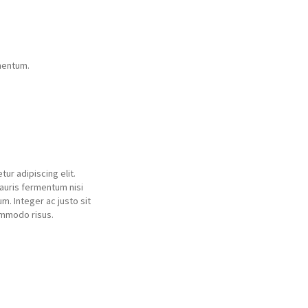
rmentum.
ur adipiscing elit.
auris fermentum nisi
m. Integer ac justo sit
ommodo risus.