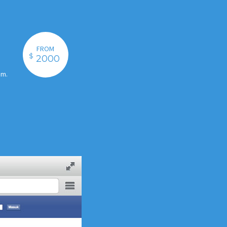
FROM
$
2000
um.