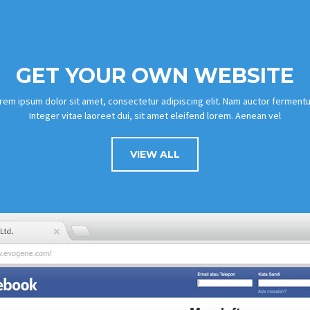
GET YOUR OWN WEBSITE
rem ipsum dolor sit amet, consectetur adipiscing elit. Nam auctor ferment
Integer vitae laoreet dui, sit amet eleifend lorem. Aenean vel
VIEW ALL