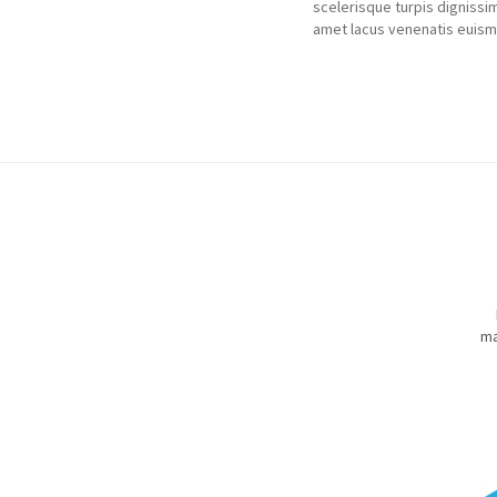
scelerisque turpis dignissim
amet lacus venenatis euis
ma