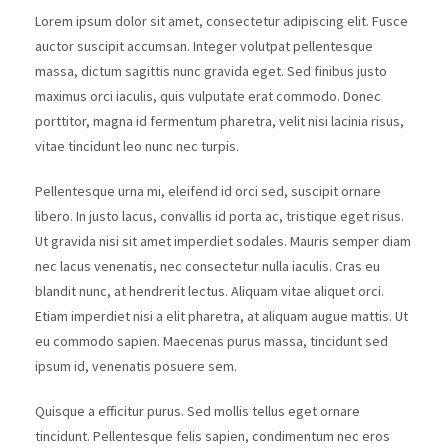
Lorem ipsum dolor sit amet, consectetur adipiscing elit. Fusce
auctor suscipit accumsan. Integer volutpat pellentesque
massa, dictum sagittis nunc gravida eget. Sed finibus justo
maximus orci iaculis, quis vulputate erat commodo. Donec
porttitor, magna id fermentum pharetra, velit nisi lacinia risus,
vitae tincidunt leo nunc nec turpis.
Pellentesque urna mi, eleifend id orci sed, suscipit ornare
libero. In justo lacus, convallis id porta ac, tristique eget risus.
Ut gravida nisi sit amet imperdiet sodales. Mauris semper diam
nec lacus venenatis, nec consectetur nulla iaculis. Cras eu
blandit nunc, at hendrerit lectus. Aliquam vitae aliquet orci.
Etiam imperdiet nisi a elit pharetra, at aliquam augue mattis. Ut
eu commodo sapien. Maecenas purus massa, tincidunt sed
ipsum id, venenatis posuere sem.
Quisque a efficitur purus. Sed mollis tellus eget ornare
tincidunt. Pellentesque felis sapien, condimentum nec eros