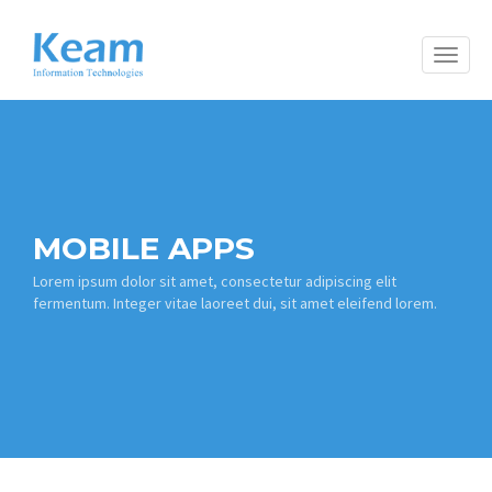
Toggle
naviga
MOBILE APPS
Lorem ipsum dolor sit amet, consectetur adipiscing elit
fermentum. Integer vitae laoreet dui, sit amet eleifend lorem.