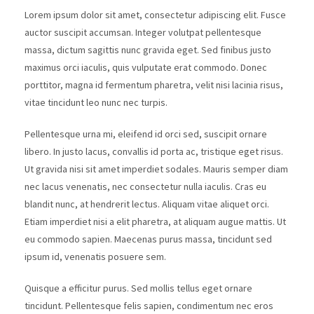
Lorem ipsum dolor sit amet, consectetur adipiscing elit. Fusce
auctor suscipit accumsan. Integer volutpat pellentesque
massa, dictum sagittis nunc gravida eget. Sed finibus justo
maximus orci iaculis, quis vulputate erat commodo. Donec
porttitor, magna id fermentum pharetra, velit nisi lacinia risus,
vitae tincidunt leo nunc nec turpis.
Pellentesque urna mi, eleifend id orci sed, suscipit ornare
libero. In justo lacus, convallis id porta ac, tristique eget risus.
Ut gravida nisi sit amet imperdiet sodales. Mauris semper diam
nec lacus venenatis, nec consectetur nulla iaculis. Cras eu
blandit nunc, at hendrerit lectus. Aliquam vitae aliquet orci.
Etiam imperdiet nisi a elit pharetra, at aliquam augue mattis. Ut
eu commodo sapien. Maecenas purus massa, tincidunt sed
ipsum id, venenatis posuere sem.
Quisque a efficitur purus. Sed mollis tellus eget ornare
tincidunt. Pellentesque felis sapien, condimentum nec eros